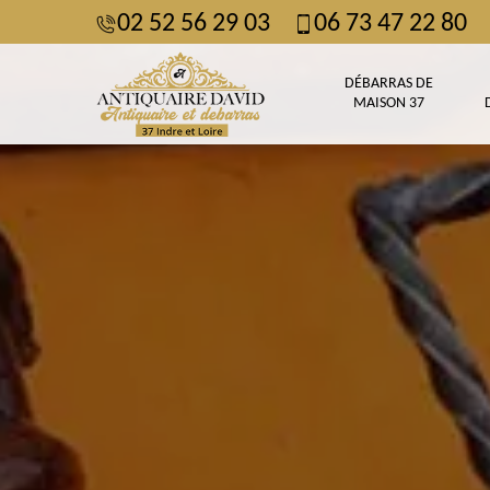
02 52 56 29 03
06 73 47 22 80
DÉBARRAS DE
MAISON 37