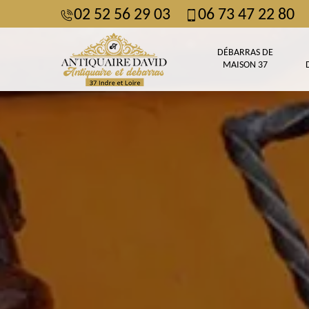
02 52 56 29 03
06 73 47 22 80
DÉBARRAS DE
MAISON 37