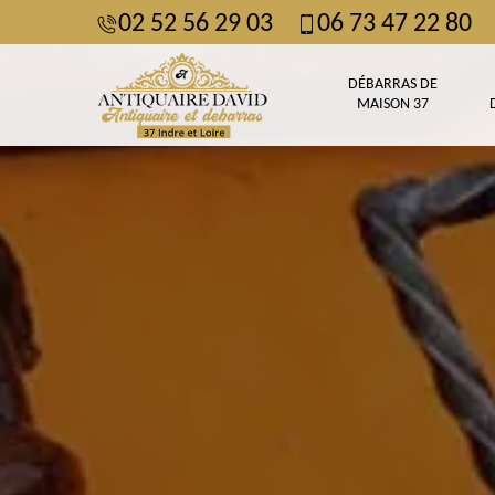
02 52 56 29 03
06 73 47 22 80
DÉBARRAS DE
MAISON 37