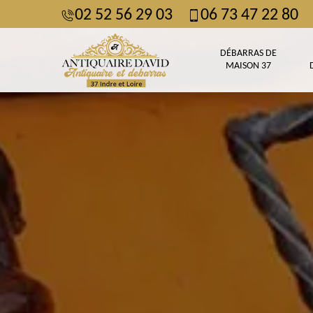
02 52 56 29 03
06 73 47 22 80
DÉBARRAS DE
MAISON 37