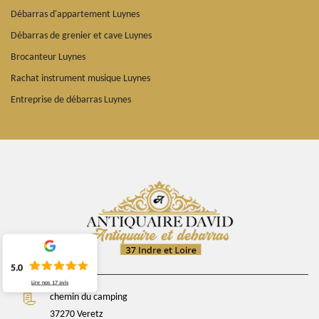
Débarras d'appartement Luynes
Débarras de grenier et cave Luynes
Brocanteur Luynes
Rachat instrument musique Luynes
Entreprise de débarras Luynes
5.0
Lire nos
17
avis
chemin du camping
37270 Veretz