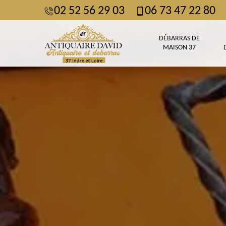
02 52 56 29 03
06 73 47 22 80
DÉBARRAS DE
MAISON 37