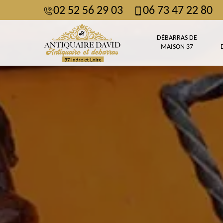
02 52 56 29 03
06 73 47 22 80
DÉBARRAS DE
MAISON 37