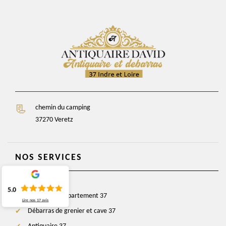
chemin du camping
37270 Veretz
NOS SERVICES
5.0
Débarras d'appartement 37
Lire nos
17
avis
Débarras de grenier et cave 37