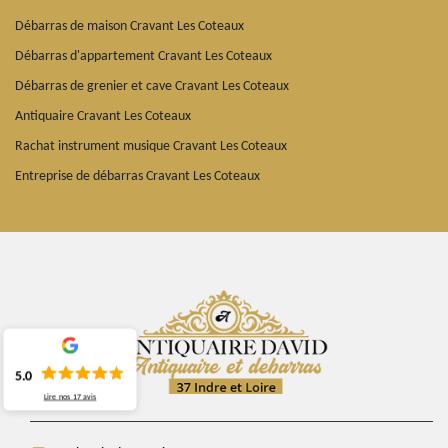
Débarras de maison Cravant Les Coteaux
Débarras d'appartement Cravant Les Coteaux
Débarras de grenier et cave Cravant Les Coteaux
Antiquaire Cravant Les Coteaux
Rachat instrument musique Cravant Les Coteaux
Entreprise de débarras Cravant Les Coteaux
5.0
Lire nos
17
avis