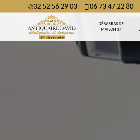
02 52 56 29 03
06 73 47 22 80
DÉBARRAS DE
MAISON 37