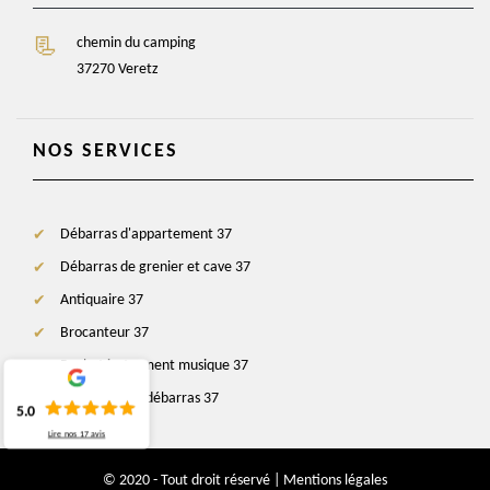
chemin du camping
37270 Veretz
NOS SERVICES
Débarras d'appartement 37
Débarras de grenier et cave 37
Antiquaire 37
Brocanteur 37
Rachat instrument musique 37
Entreprise de débarras 37
5.0
Lire nos
17
avis
© 2020 - Tout droit réservé |
Mentions légales