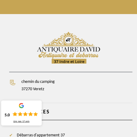
chemin du camping
37270 Veretz
NOS SERVICES
5.0
Lire nos
17
avis
Débarras d'appartement 37