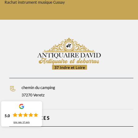
Rachat instrument musique Cussay
chemin du camping
37270 Veretz
5.0
NOS SERVICES
Lire nos
17
avis