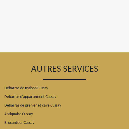
AUTRES SERVICES
Débarras de maison Cussay
Débarras d'appartement Cussay
Débarras de grenier et cave Cussay
Antiquaire Cussay
Brocanteur Cussay