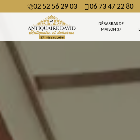
02 52 56 29 03
06 73 47 22 80
DÉBARRAS DE
MAISON 37