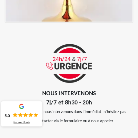
NOUS INTERVENONS
7j/7 et 8h30 - 20h
En cas d’urgence, nous intervenons dans l’immédiat, n’hésitez pas
5.0
à nous contacter via le formulaire ou à nous appeler.
Lire nos
17
avis