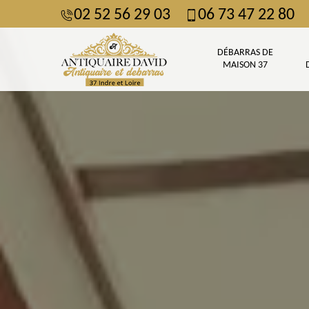
02 52 56 29 03
06 73 47 22 80
DÉBARRAS DE
MAISON 37