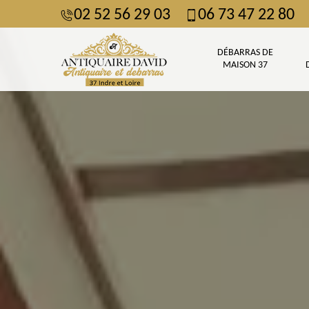
02 52 56 29 03
06 73 47 22 80
DÉBARRAS DE
MAISON 37