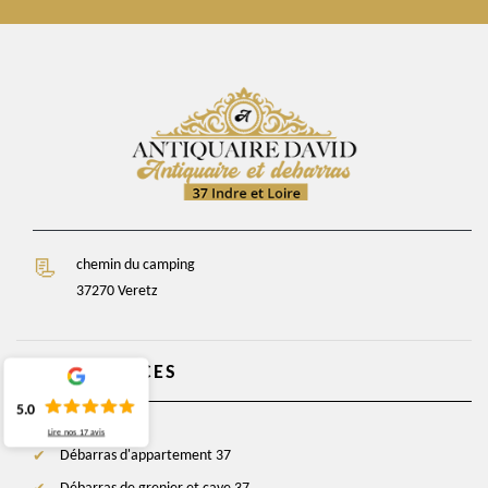
chemin du camping
37270 Veretz
NOS SERVICES
5.0
Lire nos
17
avis
Débarras d'appartement 37