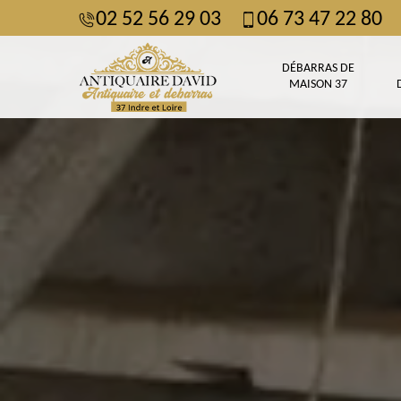
02 52 56 29 03
06 73 47 22 80
DÉBARRAS DE
MAISON 37