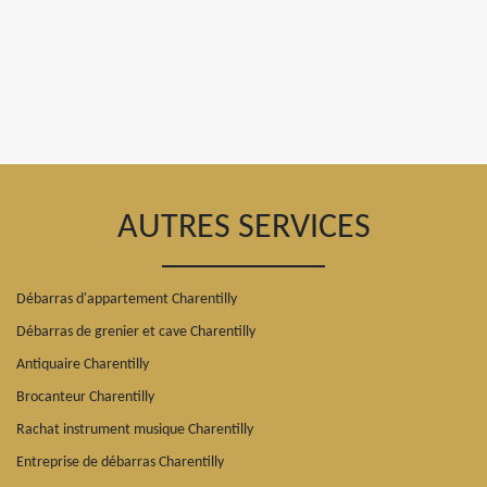
AUTRES SERVICES
Débarras d'appartement Charentilly
Débarras de grenier et cave Charentilly
Antiquaire Charentilly
Brocanteur Charentilly
Rachat instrument musique Charentilly
Entreprise de débarras Charentilly