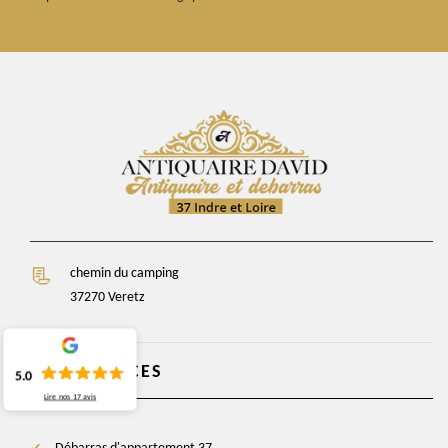
chemin du camping
37270 Veretz
NOS SERVICES
5.0
Lire nos
17
avis