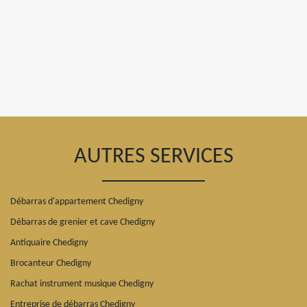
AUTRES SERVICES
Débarras d'appartement Chedigny
Débarras de grenier et cave Chedigny
Antiquaire Chedigny
Brocanteur Chedigny
Rachat instrument musique Chedigny
Entreprise de débarras Chedigny