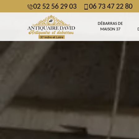
02 52 56 29 03
06 73 47 22 80
DÉBARRAS DE
MAISON 37