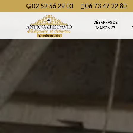
02 52 56 29 03
06 73 47 22 80
DÉBARRAS DE
MAISON 37