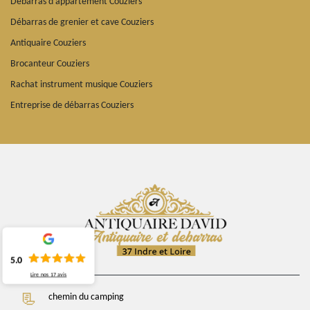
Débarras d'appartement Couziers
Débarras de grenier et cave Couziers
Antiquaire Couziers
Brocanteur Couziers
Rachat instrument musique Couziers
Entreprise de débarras Couziers
5.0
Lire nos
17
avis
chemin du camping