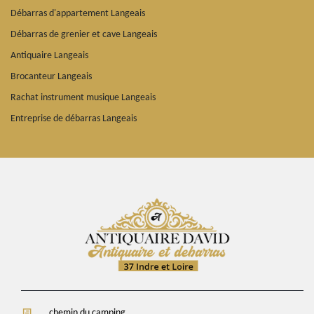
Débarras d'appartement Langeais
Débarras de grenier et cave Langeais
Antiquaire Langeais
Brocanteur Langeais
Rachat instrument musique Langeais
Entreprise de débarras Langeais
chemin du camping