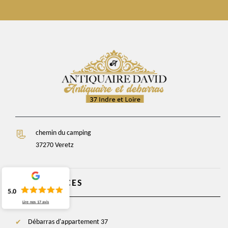
chemin du camping
37270 Veretz
NOS SERVICES
5.0
Lire nos
17
avis
Débarras d'appartement 37