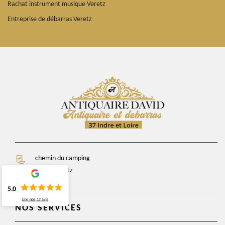
Rachat instrument musique Veretz
Entreprise de débarras Veretz
chemin du camping
37270 Veretz
5.0
Lire nos
17
avis
NOS SERVICES