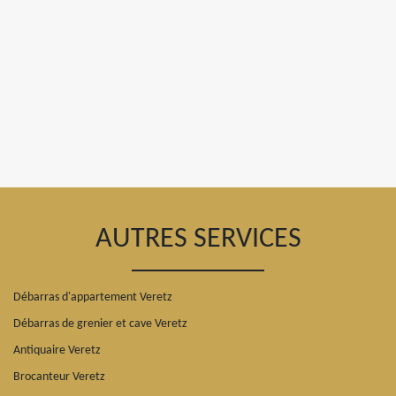
AUTRES SERVICES
Débarras d'appartement Veretz
Débarras de grenier et cave Veretz
Antiquaire Veretz
Brocanteur Veretz