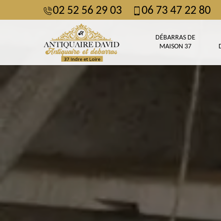
02 52 56 29 03
06 73 47 22 80
DÉBARRAS DE
MAISON 37