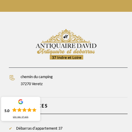
chemin du camping
37270 Veretz
NOS SERVICES
5.0
Lire nos
17
avis
Débarras d'appartement 37