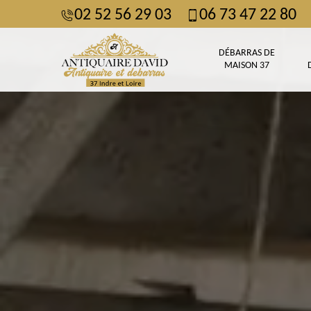
02 52 56 29 03
06 73 47 22 80
DÉBARRAS DE
MAISON 37