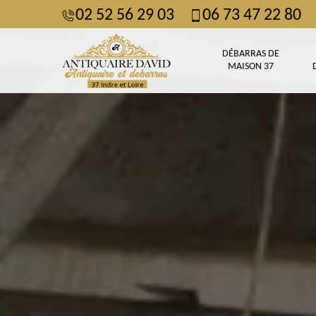
02 52 56 29 03
06 73 47 22 80
DÉBARRAS DE
MAISON 37