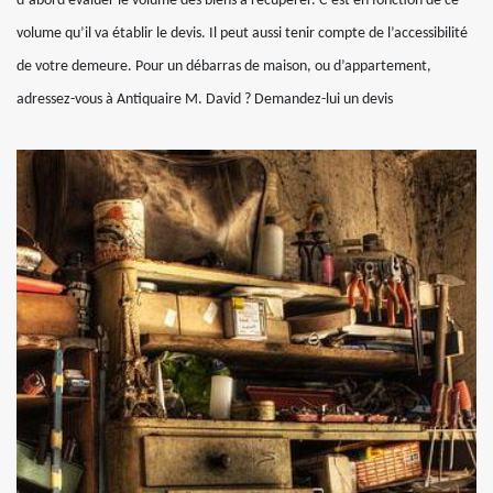
d‘abord évaluer le volume des biens à récupérer. C’est en fonction de ce
volume qu’il va établir le devis. Il peut aussi tenir compte de l’accessibilité
de votre demeure. Pour un débarras de maison, ou d’appartement,
adressez-vous à Antiquaire M. David ? Demandez-lui un devis