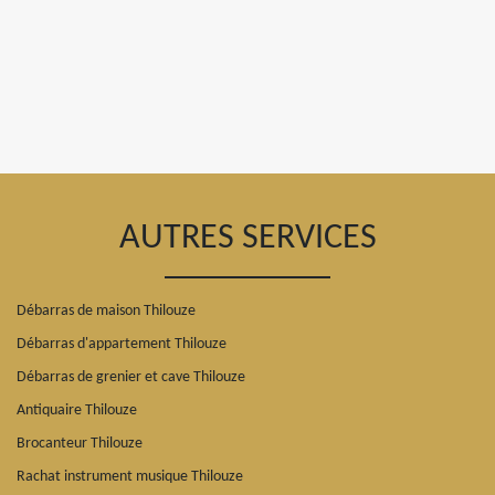
AUTRES SERVICES
Débarras de maison Thilouze
Débarras d'appartement Thilouze
Débarras de grenier et cave Thilouze
Antiquaire Thilouze
Brocanteur Thilouze
Rachat instrument musique Thilouze