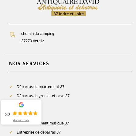
chemin du camping
37270 Veretz
NOS SERVICES
Débarras d'appartement 37
Débarras de grenier et cave 37
Antiquaire 37
Brocanteur 37
5.0
Lire nos
17
avis
Rachat instrument musique 37
Entreprise de débarras 37