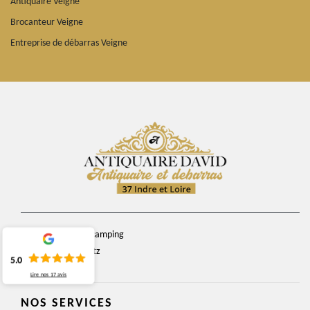
Antiquaire Veigne
Brocanteur Veigne
Entreprise de débarras Veigne
chemin du camping
37270 Veretz
5.0
Lire nos
17
avis
NOS SERVICES