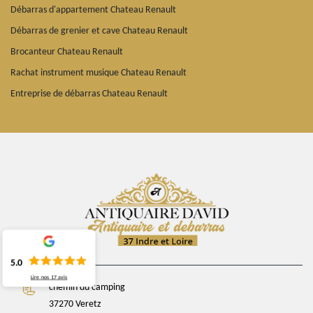
Débarras d'appartement Chateau Renault
Débarras de grenier et cave Chateau Renault
Brocanteur Chateau Renault
Rachat instrument musique Chateau Renault
Entreprise de débarras Chateau Renault
5.0
Lire nos
17
avis
chemin du camping
37270 Veretz