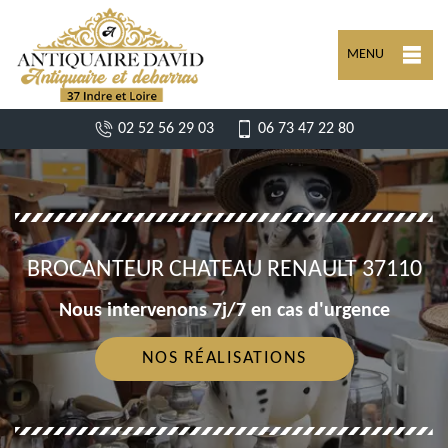
MENU
02 52 56 29 03
06 73 47 22 80
BROCANTEUR CHATEAU RENAULT 37110
Nous intervenons 7j/7 en cas d'urgence
NOS RÉALISATIONS