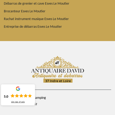
Débarras de grenier et cave Esves Le Moutier
Brocanteur Esves Le Moutier
Rachat instrument musique Esves Le Moutier
Entreprise de débarras Esves Le Moutier
5.0
chemin du camping
Lire nos
17
avis
37270 Veretz