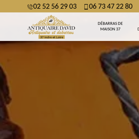
02 52 56 29 03
06 73 47 22 80
DÉBARRAS DE
MAISON 37