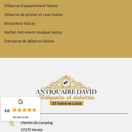
Débarras d'appartement Noizay
Débarras de grenier et cave Noizay
Brocanteur Noizay
Rachat instrument musique Noizay
Entreprise de débarras Noizay
5.0
Lire nos
17
avis
chemin du camping
37270 Veretz