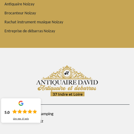
Antiquaire Noizay
Brocanteur Noizay
Rachat instrument musique Noizay
Entreprise de débarras Noizay
5.0
chemin du camping
Lire nos
17
avis
37270 Veretz