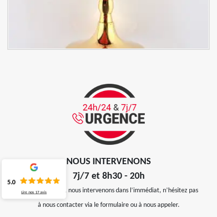
NOUS INTERVENONS
7j/7 et 8h30 - 20h
5.0
En cas d’urgence, nous intervenons dans l’immédiat, n’hésitez pas
Lire nos
17
avis
à nous contacter via le formulaire ou à nous appeler.