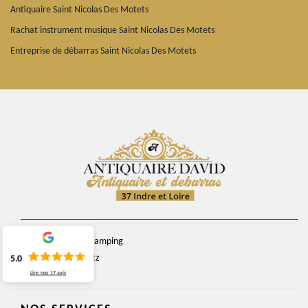
Antiquaire Saint Nicolas Des Motets
Rachat instrument musique Saint Nicolas Des Motets
Entreprise de débarras Saint Nicolas Des Motets
chemin du camping
37270 Veretz
5.0
Lire nos
17
avis