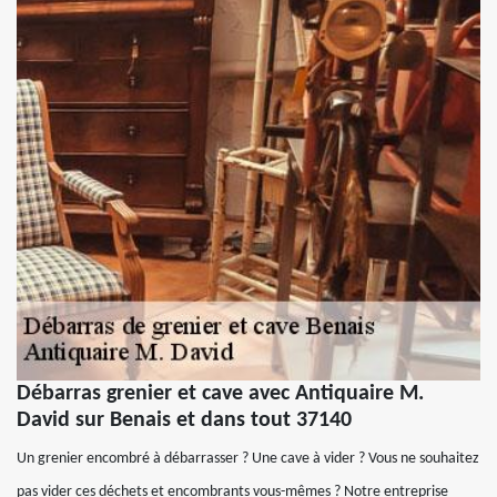
Débarras grenier et cave avec Antiquaire M.
David sur Benais et dans tout 37140
Un grenier encombré à débarrasser ? Une cave à vider ? Vous ne souhaitez
pas vider ces déchets et encombrants vous-mêmes ? Notre entreprise