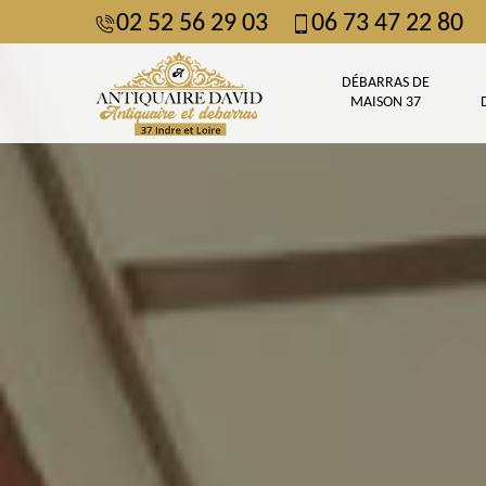
02 52 56 29 03
06 73 47 22 80
DÉBARRAS DE
MAISON 37