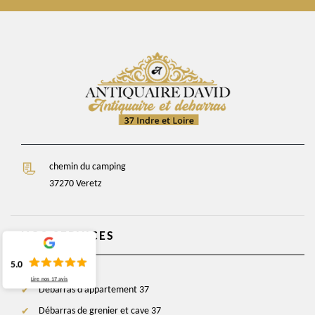
chemin du camping
37270 Veretz
NOS SERVICES
5.0
Lire nos
17
avis
Débarras d'appartement 37
Débarras de grenier et cave 37