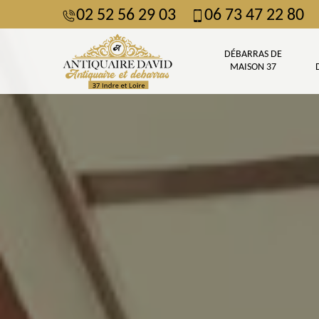
02 52 56 29 03
06 73 47 22 80
DÉBARRAS DE
MAISON 37