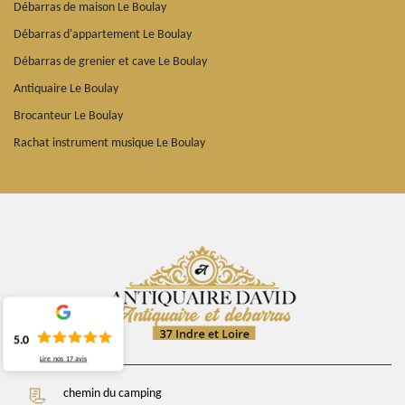
Débarras de maison Le Boulay
Débarras d'appartement Le Boulay
Débarras de grenier et cave Le Boulay
Antiquaire Le Boulay
Brocanteur Le Boulay
Rachat instrument musique Le Boulay
5.0
Lire nos
17
avis
chemin du camping