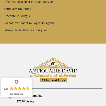
Débarras de grenier et cave Bourgueil
Antiquaire Bourgueil
Brocanteur Bourgueil
Rachat instrument musique Bourgueil
Entreprise de débarras Bourgueil
5.0
Lire nos
17
avis
chemin du camping
37270 Veretz