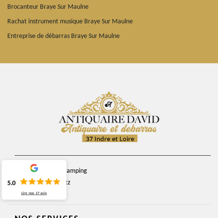
Brocanteur Braye Sur Maulne
Rachat instrument musique Braye Sur Maulne
Entreprise de débarras Braye Sur Maulne
chemin du camping
37270 Veretz
5.0
Lire nos
17
avis